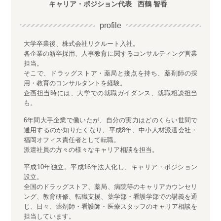
キャリア・ポジション代表
西鶴 智香
profile
大学卒業後、株式会社リクルート入社。
各企業の新卒採用、人事教育に関するコンサルティング営業
担当。
そこで、ドラッグストア・薬局と接点を持ち、薬剤師の採
用・教育のコンサルタントを経験。
企画担当時には、大学での就職ガイダンス、就職相談担当
も。
6年間大手企業で働いたが、自分の実力はどのくらい世間で
通用するのか知りたくなり、平成8年、中小人材派遣会社・
福岡オフィス責任者として転職。
派遣社員の方々の様々なキャリア相談を担当。
平成10年独立。平成16年法人化し、キャリア・ポジション
設立。
全国のドラッグストア、薬局、病院等のキャリアカウンセリ
ング、教育研修、転職支援、薬学部・看護学部での講義を通
じ、日々、薬剤師・看護師・医療スタッフのキャリア相談を
担当しています。