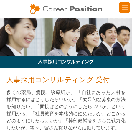
toggl
navig
人事採用コンサルティング 受付
多くの薬局、病院、診療所が、 「自社にあった人材を
採用するにはどうしたらいいか」「効果的な募集の方法
を知りたい」「面接はどのようにしたらいいか」という
採用から、「社員教育を本格的に始めたいが、どこから
どのようにしたらよいか」「幹部候補者をさらに戦力化
したいが」等々、皆さん探りながら活動しています。